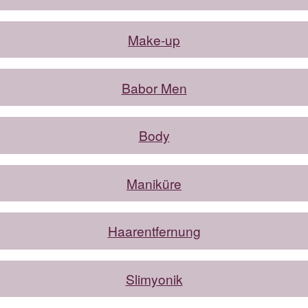
Make-up
Babor Men
Body
Maniküre
Haarentfernung
Slimyonik