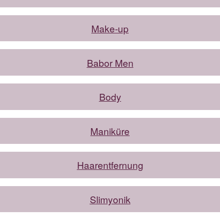
Make-up
Babor Men
Body
Maniküre
Haarentfernung
Slimyonik