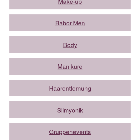
Make-up
Babor Men
Body
Maniküre
Haarentfernung
Slimyonik
Gruppenevents