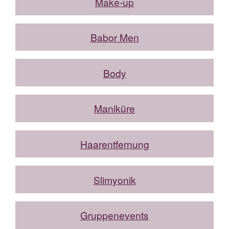
Make-up
Babor Men
Body
Maniküre
Haarentfernung
Slimyonik
Gruppenevents