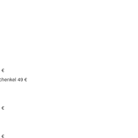
 €
chenkel 49 €
 €
 €