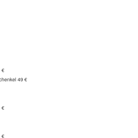
 €
chenkel 49 €
 €
 €