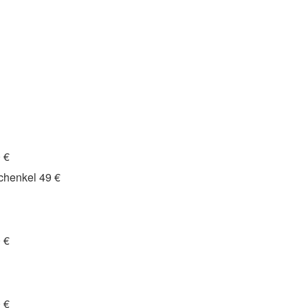
 €
chenkel 49 €
 €
 €